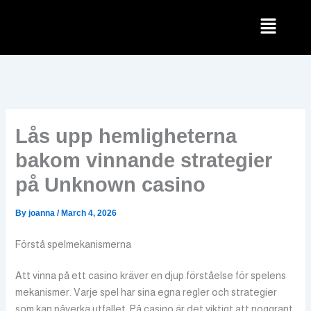
Skip
Menu
to
content
Lås upp hemligheterna
bakom vinnande strategier
på Unknown casino
By
joanna
/
March 4, 2026
Förstå spelmekanismerna
Att vinna på ett casino kräver en djup förståelse för spelens
mekanismer. Varje spel har sina egna regler och strategier
som kan påverka utfallet. På casino är det viktigt att noggrant