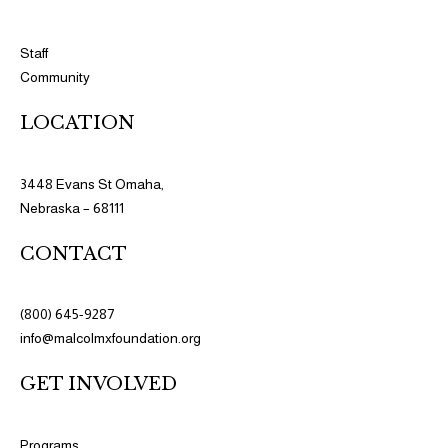
Staff
Community
LOCATION
3448 Evans St Omaha,
Nebraska – 68111
CONTACT
(800) 645-9287
info@malcolmxfoundation.org
GET INVOLVED
Programs​