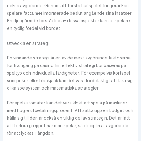
också avgörande. Genom att förstå hur spelet fungerar kan
spelare fatta mer informerade beslut angående sina insatser.
En djupgående förståelse av dessa aspekter kan ge spelare
en tydlig fördel vid bordet.
Utveckla en strategi
En vinnande strategi är en av de mest avgörande faktorerna
för framgång på casino. En effektiv strategi bör baseras på
speltyp och individuella färdigheter. För exempelvis kortspel
som poker eller blackjack kan det vara fördelaktigt att lära sig
olika spelsystem och matematiska strategier.
För spelautomater kan det vara klokt att spela på maskiner
med högre utbetalningsprocent. Att sätta upp en budget och
hålla sig till den är också en viktig del av strategin. Det är lätt
att förlora greppet när man spelar, så disciplin är avgörande
för att lyckas i längden.