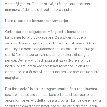
vinstmöjligheter. Genom att välja rätt spelautomat kan du
maximera både nöje och potentiella vinster.
Känn till casinots bonusar och kampanjer
Online casinon erbjuder en mängd olika bonusar och
kampanjer för att locka spelare. Dessa kan inkludera
välkomstbonusar, gratisspel och insättningsbonusar. Genom
att utnyttja dessa erbjudanden kan du öka din spelbudget
och få fler chanser att vinna utan att riskera dina egna
pengar. Det är viktigt att noggrant läsa villkoren för hver
bonus för att förstå vad som krävs för att ta ut vinster. I
denna kontext är det viktigt att notera vad som erbjuder bra
möjligheter.
Det finns också lojalitetsprogram som belönar regelbundna
spelare med poäng som kan konverteras till bonusar eller
andra förmåner. Att delta i dessa program kan ge dig en extra
fördel och öka dina vinstmöjligheter, så var alltid medveten