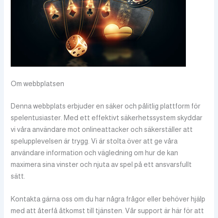
Om webbplatsen
Denna webbplats erbjuder en säker och pålitlig plattform för
spelentusiaster. Med ett effektivt säkerhetssystem skyddar
vi våra användare mot onlineattacker och säkerställer att
spelupplevelsen är trygg. Vi är stolta över att ge våra
användare information och vägledning om hur de kan
maximera sina vinster och njuta av spel på ett ansvarsfullt
sätt.
Kontakta gärna oss om du har några frågor eller behöver hjälp
med att återfå åtkomst till tjänsten. Vår support är här för att