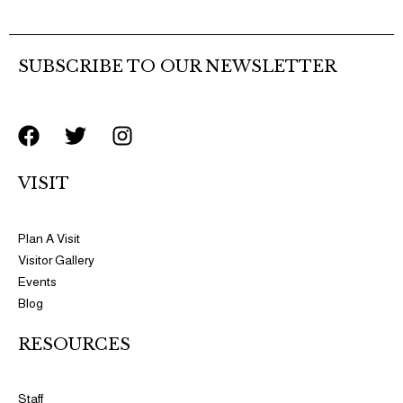
SUBSCRIBE TO OUR NEWSLETTER
F
T
I
a
w
n
c
i
s
VISIT
e
t
t
b
t
a
o
e
g
Plan A Visit
o
r
r
Visitor Gallery
k
a
Events
m
Blog
RESOURCES​​
Staff