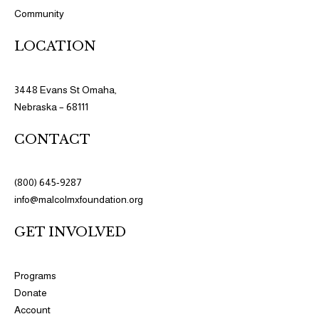
Community
LOCATION
3448 Evans St Omaha,
Nebraska – 68111
CONTACT
(800) 645-9287
info@malcolmxfoundation.org
GET INVOLVED
Programs​
Donate
Account