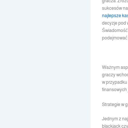
gracza. Zroz
sukcesów na 
najlepsze ka
decyzje pod 
Świadomość sw
podejmować 
Ważnym aspek
graczy wchod
w przypadku 
finansowych 
Strategie w 
Jednym z najp
blackjack czy