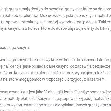
logii, gracze mają dostęp do szerokiej gamy gier, które są dosto
h potrzeb i preferencji. Możliwość korzystania z różnych metod p
ut, sprawia, że zakupy są bardziej wygodne i bezpieczne. Taki ro
lnym kasynom w Polsce, które dostosowują swoje oferty do lokal
iedniego kasyna
edniego kasyna to kluczowy krok w drodze do sukcesu. Istotne j
ę na licencje, jakie posiada dane kasyno, co zapewnia bezpiecze
r. Dobre kasyna online oferują także szeroki wybór gier, a także a
alne, które mogą pomóc w rozpoczęciu przygody z hazardem.
nym czynnikiem jest jakość obsługi klienta. Oferując pomoc w ję
dne metody płatności, kasyna mogą zapewnić wygodę i satysfakc
niem wyboru warto zapoznać się z opiniami innych graczy oraz r