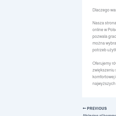
Dlaczego war
Nasza strona
online w Pols
pozwala gra
można wybrać
potrzeb użyt
Oferujemy ró
zwiększeniu 
komfortowej 
najwyższych 
PREVIOUS