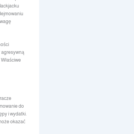
blackjacku
odejmowaniu
zewagę
ności
y agresywną
. Właściwe
gracze
amowanie do
py i wydatki.
o może okazać