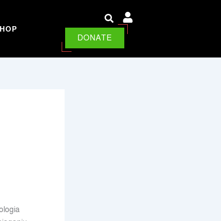
HOP
DONATE
ologia