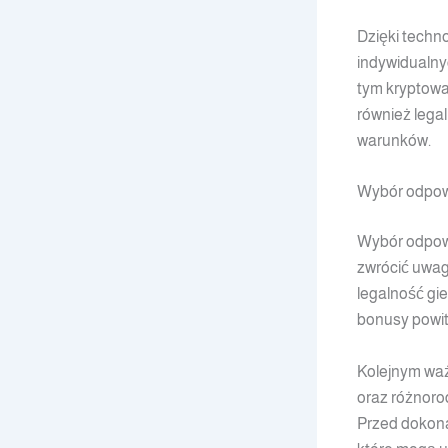
Dzięki techno
indywidualnyc
tym kryptowal
również lega
warunków.
Wybór odpow
Wybór odpowi
zwrócić uwag
legalność gie
bonusy powit
Kolejnym waż
oraz różnoro
Przed dokona