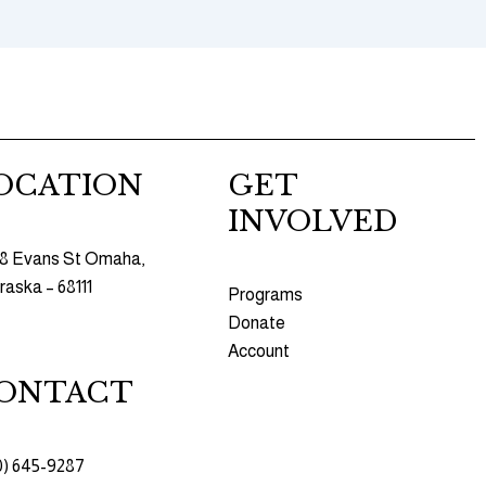
OCATION
GET
INVOLVED
8 Evans St Omaha,
aska – 68111
Programs​
Donate
Account
ONTACT
0) 645-9287