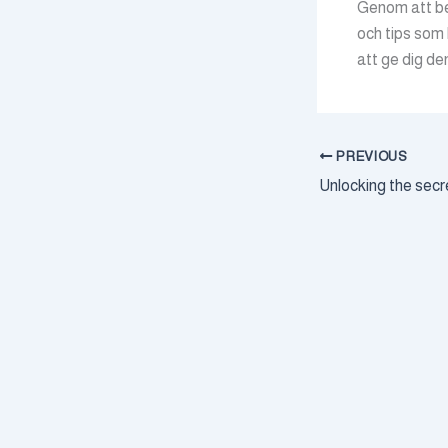
Genom att be
och tips som 
att ge dig de
PREVIOUS