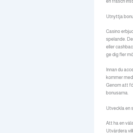
en fräsch inst
Utnyttja bon
Casino erbju
spelande. Des
eller cashbac
ge dig fler m
Innan du acce
kommer med o
Genom att fö
bonusarna.
Utveckla en 
Att ha en väl
Utvärdera vil