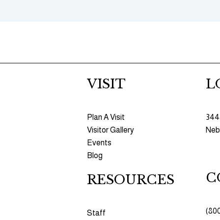
VISIT
L
Plan A Visit
344
Visitor Gallery
Nebr
Events
Blog
C
RESOURCES​​
(80
Staff