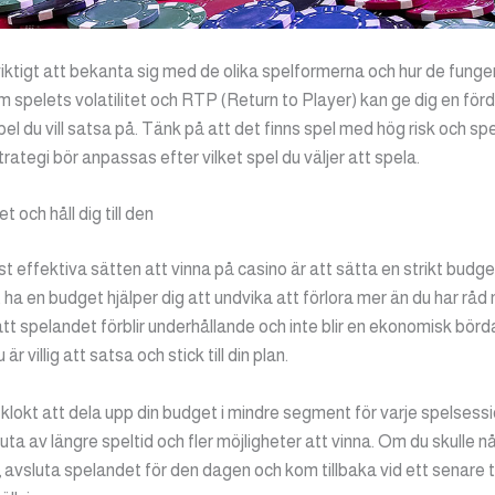
iktigt att bekanta sig med de olika spelformerna och hur de funger
pelets volatilitet och RTP (Return to Player) kan ge dig en förd
spel du vill satsa på. Tänk på att det finns spel med hög risk och sp
strategi bör anpassas efter vilket spel du väljer att spela.
 och håll dig till den
t effektiva sätten att vinna på casino är att sätta en strikt budget
 ha en budget hjälper dig att undvika att förlora mer än du har rå
att spelandet förblir underhållande och inte blir en ekonomisk börd
är villig att satsa och stick till din plan.
klokt att dela upp din budget i mindre segment för varje spelsessi
uta av längre speltid och fler möjligheter att vinna. Om du skulle nå
avsluta spelandet för den dagen och kom tillbaka vid ett senare ti