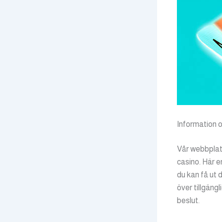
Information 
Vår webbplats
casino. Här e
du kan få ut 
över tillgäng
beslut.