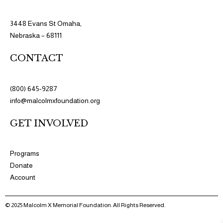
3448 Evans St Omaha,
Nebraska – 68111
CONTACT
(800) 645-9287
info@malcolmxfoundation.org
GET INVOLVED
Programs​
Donate
Account
© 2025 Malcolm X Memorial Foundation. All Rights Reserved.