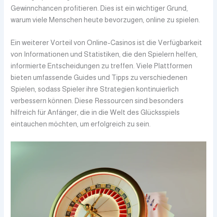
Gewinnchancen profitieren. Dies ist ein wichtiger Grund,
warum viele Menschen heute bevorzugen, online zu spielen.
Ein weiterer Vorteil von Online-Casinos ist die Verfügbarkeit
von Informationen und Statistiken, die den Spielern helfen,
informierte Entscheidungen zu treffen. Viele Plattformen
bieten umfassende Guides und Tipps zu verschiedenen
Spielen, sodass Spieler ihre Strategien kontinuierlich
verbessern können. Diese Ressourcen sind besonders
hilfreich für Anfänger, die in die Welt des Glücksspiels
eintauchen möchten, um erfolgreich zu sein.