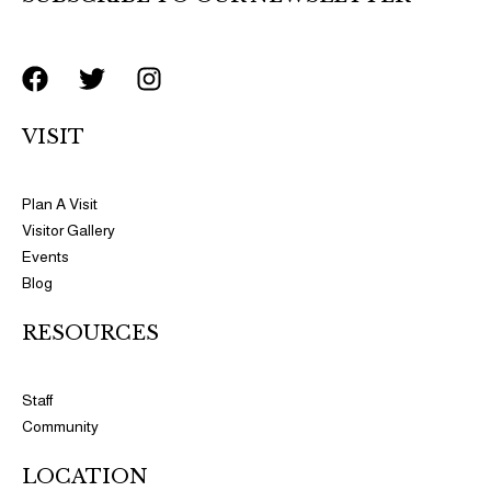
F
T
I
a
w
n
c
i
s
VISIT
e
t
t
b
t
a
o
e
g
Plan A Visit
o
r
r
Visitor Gallery
k
a
Events
m
Blog
RESOURCES​​
Staff
Community
LOCATION