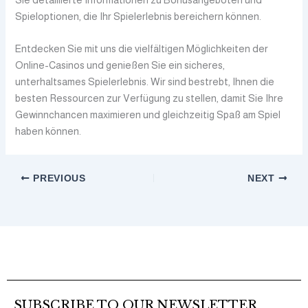
Spieloptionen, die Ihr Spielerlebnis bereichern können.
Entdecken Sie mit uns die vielfältigen Möglichkeiten der
Online-Casinos und genießen Sie ein sicheres,
unterhaltsames Spielerlebnis. Wir sind bestrebt, Ihnen die
besten Ressourcen zur Verfügung zu stellen, damit Sie Ihre
Gewinnchancen maximieren und gleichzeitig Spaß am Spiel
haben können.
PREVIOUS
NEXT
SUBSCRIBE TO OUR NEWSLETTER