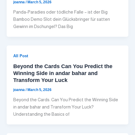
joanna
/
March 5, 2026
Panda-Paradies oder tödliche Falle – ist der Big
Bamboo Demo Slot dein Glücksbringer für satten
Gewinn im Dschungel? Das Big
All Post
Beyond the Cards Can You Predict the
Winning Side in andar bahar and
Transform Your Luck
joanna
/
March 5, 2026
Beyond the Cards: Can You Predict the Winning Side
in andar bahar and Transform Your Luck?
Understanding the Basics of