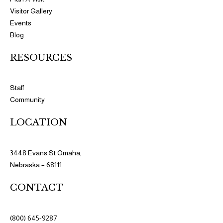
o
e
g
o
r
r
Visitor Gallery
k
a
Events
m
Blog
RESOURCES​​
Staff
Community
LOCATION
3448 Evans St Omaha,
Nebraska – 68111
CONTACT
(800) 645-9287