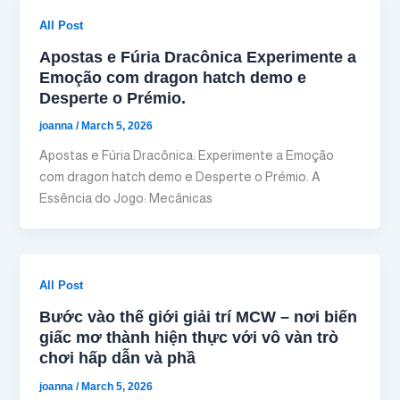
All Post
Apostas e Fúria Dracônica Experimente a
Emoção com dragon hatch demo e
Desperte o Prémio.
joanna
/
March 5, 2026
Apostas e Fúria Dracônica: Experimente a Emoção
com dragon hatch demo e Desperte o Prémio. A
Essência do Jogo: Mecânicas
All Post
Bước vào thế giới giải trí MCW – nơi biến
giấc mơ thành hiện thực với vô vàn trò
chơi hấp dẫn và phầ
joanna
/
March 5, 2026