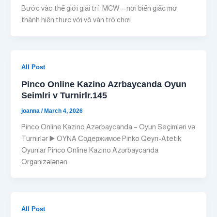
Bước vào thế giới giải trí: MCW – nơi biến giấc mơ
thành hiện thực với vô vàn trò chơi
All Post
Pinco Online Kazino Azrbaycanda Oyun
Seimlri v Turnirlr.145
joanna
/
March 4, 2026
Pinco Online Kazino Azərbaycanda – Oyun Seçimləri və
Turnirlər ▶️ OYNA Содержимое Pinko Qeyri-Atetik
Oyunlar Pinco Online Kazino Azərbaycanda
Organizələnən
All Post